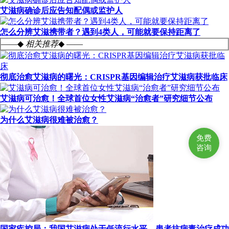
艾滋病确诊后应告知配偶或监护人
怎么分辨艾滋携带者？遇到4类人，可能就要保持距离了
——◆
相关推荐
◆ ——
彻底治愈艾滋病的曙光：CRISPR基因编辑治疗艾滋病获批临床
艾滋病可治愈！全球首位女性艾滋病“治愈者”研究细节公布
为什么艾滋病很难被治愈？
免费
咨询
国家疾控局：我国艾滋病处于低流行水平，患者抗病毒治疗成功