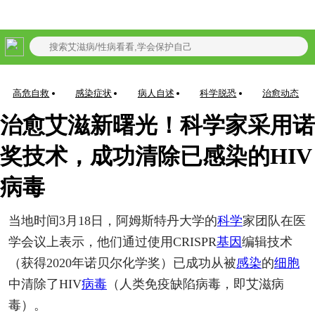
艾滋现有确诊:
1053232
累计死亡:
351061
查看感染实时数据>
高危自救
感染症状
病人自述
科学脱恐
治愈动态
治愈艾滋新曙光！科学家采用诺
奖技术，成功清除已感染的HIV
病毒
当地时间3月18日，阿姆斯特丹大学的
科学
家团队在医
学会议上表示，他们通过使用CRISPR
基因
编辑技术
（获得2020年诺贝尔化学奖）已成功从被
感染
的
细胞
中清除了HIV
病毒
（人类免疫缺陷病毒，即艾滋病
毒）。