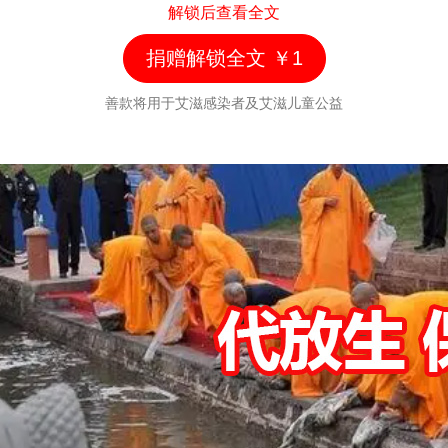
解锁后查看全文
得常规化。
诺丁汉大学的干细胞和基因治疗技术副教授詹姆斯·迪
捐赠解锁全文 ￥1
克森博士也同意这一观点，他表示，“今后仍然需要做
善款将用于艾滋感染者及艾滋儿童公益
更多的工作来证明这些细胞含量测定的结果可以在整
个身体中都能实现，以便推进未来的治疗方案进步。”
红星新闻记者 郑直 实习生 陈思贝雅
/uploads/",@me) /}