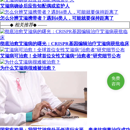
艾滋病确诊后应告知配偶或监护人
怎么分辨艾滋携带者？遇到4类人，可能就要保持距离了
——◆
相关推荐
◆ ——
彻底治愈艾滋病的曙光：CRISPR基因编辑治疗艾滋病获批临床
艾滋病可治愈！全球首位女性艾滋病“治愈者”研究细节公布
为什么艾滋病很难被治愈？
免费
咨询
国家疾控局：我国艾滋病处于低流行水平，患者抗病毒治疗成功