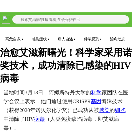
艾滋现有确诊:
1053232
累计死亡:
351061
查看感染实时数据>
高危自救
感染症状
病人自述
科学脱恐
治愈动态
治愈艾滋新曙光！科学家采用诺
奖技术，成功清除已感染的HIV
病毒
当地时间3月18日，阿姆斯特丹大学的
科学
家团队在医
学会议上表示，他们通过使用CRISPR
基因
编辑技术
（获得2020年诺贝尔化学奖）已成功从被
感染
的
细胞
中清除了HIV
病毒
（人类免疫缺陷病毒，即艾滋病
毒）。