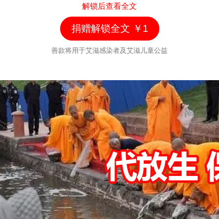
解锁后查看全文
才会变得常规化。
捐赠解锁全文 ￥1
诺丁汉大学的干细胞和基因治疗技术副教授詹姆斯·迪
善款将用于艾滋感染者及艾滋儿童公益
克森博士也同意这一观点
治愈艾滋病
，他表示，“今后
仍然需要做更多的工作来证明这些细胞含量测定的结
果可以在整个身体中都能实现，以便推进未来的治疗
方案进步。”
红星新闻记者 郑直 实习生 陈思贝雅
/uploads/",@me) /}